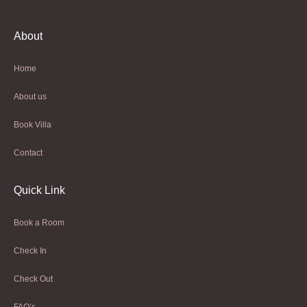
About
Home
About us
Book Villa
Contact
Quick Link
Book a Room
Check In
Check Out