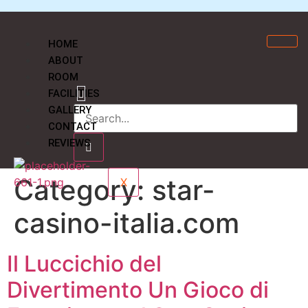
HOME
ABOUT
ROOM
FACILITIES
GALLERY
CONTACT
REVIEWS
Category:
star-
X
casino-italia.com
Il Luccichio del
Divertimento Un Gioco di